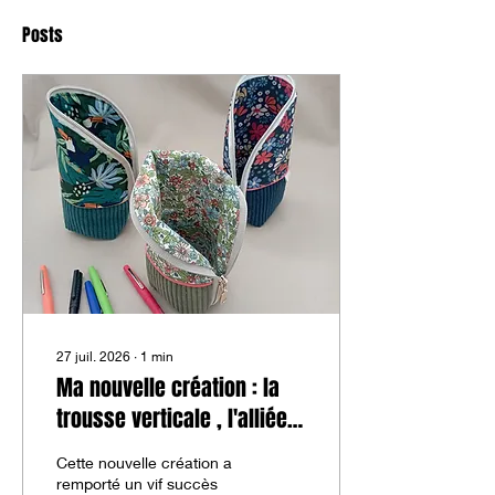
Posts
27 juil. 2026
∙
1
min
Ma nouvelle création : la
trousse verticale , l'alliée
de vos crayons ou de vos
Cette nouvelle création a
pinceaux !
remporté un vif succès